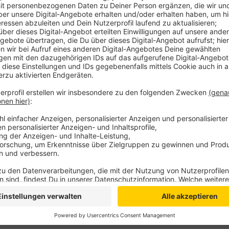
es noch 76. 11 Menschen liegen derzeit im Krankenha
Die 7-Tage-Inzidenz liegt bei 24,3. Aktuell gibt es in
Corona-Indexfall. Die betroffene Person sowie die in
Kontaktpersonen der Kategorie 1 stehen bereits un
kurzfristig erfolgen, so das Gesundheitsamt.
Anzeige