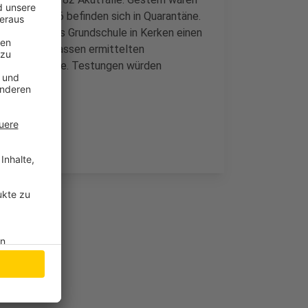
us und 1.076 befinden sich in Quarantäne.
 der St. Petrus Grundschule in Kerken einen
 drei Schulklassen ermittelten
ter Quarantäne. Testungen würden