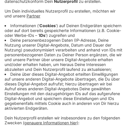
Rückgänge gab es jedoch auch bei den Taufen, den
Erstkommunionen, Firmungen und der Zahl der
Bestattungen.
Veröffentlicht:
Freitag, 28.03.2025 07:38
Anzeige
Auch wenn die Austrittszahlen im vergangenen Jahr
spürbar zurückgegangen seien, sei die kein Grund,
erleichtert aufzuatmen und weiterzumachen wie
früher, so Weihbischof Lohmann. Nach Angaben des
Bistums lebten im vergangenen Jahr rund 167.860
Katholiken im Kreis Kleve. Über 3700 weniger als im
Jahr zuvor.
Anzeige