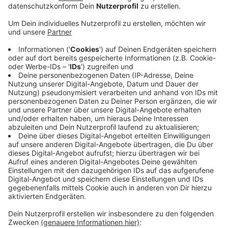
Anzeige
Nach den zahlreichen Absagen von Umzügen am
gestrigen Tulpensonntag meldet der DWD für heute
eine milde und nicht mehr so stürmische Witterung. Im
Kreis Kleve sind für heute Züge in Uedem-Keppeln,
Geldern-Hartefeld, Rees, Kleve, Goch und Kevelaer
geplant. Die Organisatoren treffen sich wie in Kleve
vielerorts vorher noch zu einer Abschlussbesprechung.
Zumindest in Keve zeigte man sich zuletzt
optimistisch, dass der Rosenmontagszug stattfinden
kann.
Hier geht es zur Übersicht über die Karnevalsumzüge
2020
Anzeige