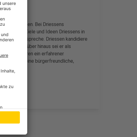
ig beschlossen. Bei Driessens
tellt, dass Ziele und Ideen Driessens in
chaften entspreche. Driessen kandidiere
arteien. Darüber hinaus sei er als
 16 Amtsjahren ein erfahrener
andrat auf eine bürgerfreundliche,