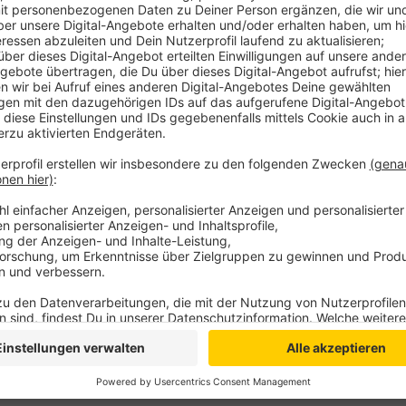
Anzeige
Das hat die jüngste Mitgliederversammlung einstimm
persönlicher Vorstellung hätte sich schnell herausges
vielen Teilen denen der unabhängigen Wählergemeins
parteiunabhängig, aber offen für Wählergruppen und P
Bürgermeister der Gemeinde Bedburg-Hau mit seinen
Verwaltungschef. Man hoffe mit Peter Driessen als L
bürgernahe und transparente Kreispolitik.
Anzeige