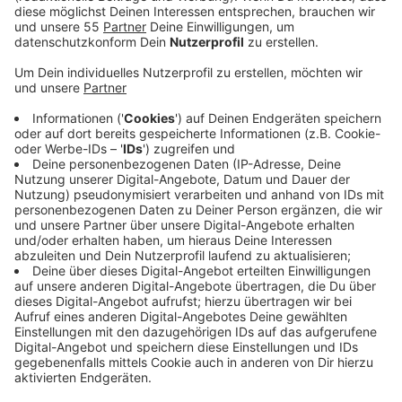
Anzeige
Das Unternehmen verlangt rund 420 Euro für
angebliche DSL-Verträge mit dem Anbieter 1N
Telecom – oft ohne gültige Vertragsgrundlage oder
trotz rechtzeitigem Widerruf, so die
Verbraucherschützer. In vielen Fällen läge kein
wirksamer Vertrag vor, dennoch würden Betroffene
massiv unter Druck gesetzt. Die Verbraucherzentrale
empfiehlt, der Forderung schriftlich zu widersprechen
und eine Abtretungsurkunde zu verlangen. Ein
Musterschreiben werde zur Verfügung gestellt.
Außerdem wird eine individuelle Beratung angeboten.
Weiterführende Infos und Musterschreiben gibt es
hier:
www.verbraucherzentrale.de/node/69759