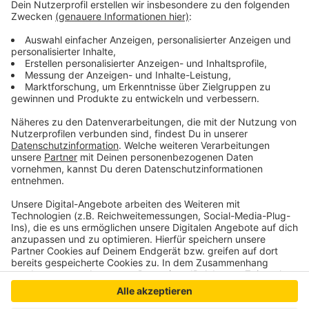
Kontakt für Ratsuchende zur Verbraucherzentrale
NRW:
Tel.: 0211 54 2222 11 (Mo – Fr, 9-17 Uhr)
E-Mail: service@verbraucherzentrale.nrw
Anzeige
Anzeige
Anzeige