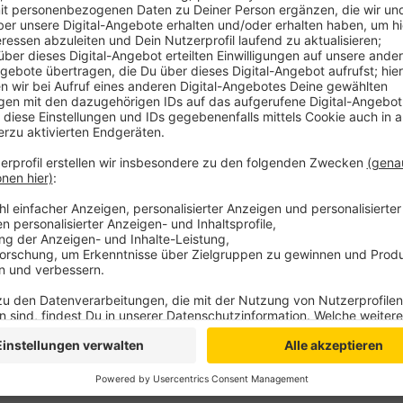
Nachfolger von Norbert Killewald, der nicht mehr an
politischen Streit um den Uedemer Frank Thon gege
Vorsitz gezeigt hatte.
Anzeige