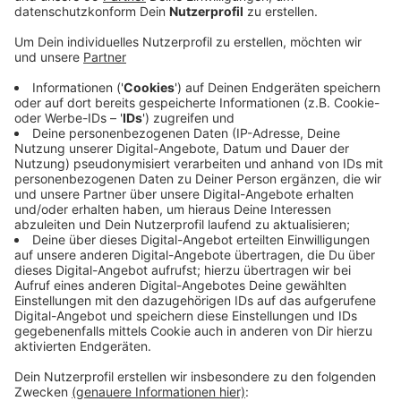
Corona-Schutzverordnung NRW.
Veröffentlicht:
Donnerstag, 13.10.2022 08:44
Anzeige
Denn u.a. in Krankenhäusern, Senioren- und
Pflegeeinrichtungen muss vor dem Zutritt ein
negativer Coronatest vorgelegt werden. Außerdem
muss eine FFP2-Maske getragen werden. Die gilt auch
z.b. bei Arztbesuchen. Bei Fahrten mit Bus und Bahn
muss mindestens eine medizinische Gesichtsmaske
getragen werden. Bei Fernfahrten gilt eine FFP2-
Maske. Für bestimmte Personengruppen gelten
Ausnahmen.
Hier gibt es weitere Informationen!
Anzeige