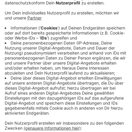
Veröffentlicht:
Freitag, 02.07.2021 06:11
Anzeige
Und das unter einer Rufnummer, die auf der
Wahlbenachrichtigung steht. Auf diese Weise können
sich sehbehinderte Wähler den Stimmzettel so oft sie
wollen und kostenlos vorlesen lassen. Es handelt sich
um ein NRW-weites Pilotprojekt des Bundes. Bei der
Bundestagswahl selbst helfen Wahlschablonen dabei,
geheim zu wählen. Nähere Auskünfte erteilt die
Arbeitsgemeinschaft der Blinden- und
Sehbehindertenvereine in NRW. Hier können auch die
Wahlhilfen angefordert werden. Weitere Informationen
HIER!
Anzeige