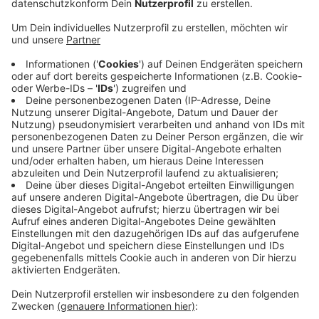
Anzeige
In Emmerich rief ein angeblicher Bankmitarbeiter eine
67-jährige Frau an und bot ihr Hilfe bei
Kontoangelegenheiten an. Nachdem die Frau dem
Anrufer ihre Kontodaten mitteilte, verschwanden hohe
Geldsummen von ihrem Konto. In einem anderen Fall,
ebenfalls in Emmerich, bot ein Anrufer einem 65-
jährigen Mann Hilfe bei der Beschaffung von Krypto-
Währung an. Auf diese Weise erhielt der Betrüger
Zugriff auf den Computer des Emmerichers und
buchte so Geld von seinem Konto ab. Die Polizei rät:
Geben Sie am Telefon weder ihre Kontodaten noch
ihre PIN an.
Anzeige