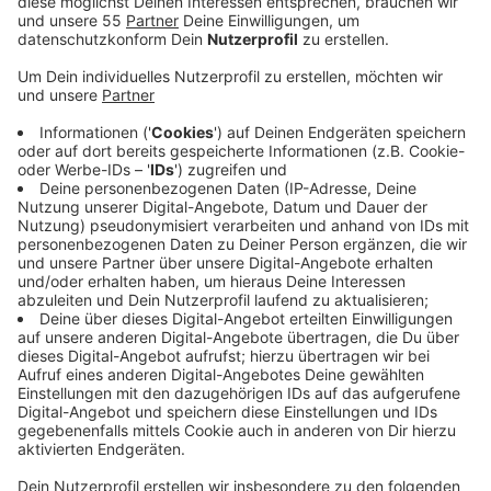
Der Kreis bündelt hier alles Wichtige für
Medizinstudierende, Assistenärzte sowie für
niedergelassene Ärzte - also Infos von der
Ausbildung bis zur Praxisgründung oder
-übernahme. Die Idee dahinter ist, Interessierten
den Einstieg in den Kreis Kleve zu erleichtern, egal
ob es um erste Praxiserfahrungen, die
Facharztweiterbildung oder später um eine eigene
Praxis geht. Weitere Infos gibt es
HIER!
Veröffentlicht:
Freitag, 15.05.2026 10:16
Anzeige