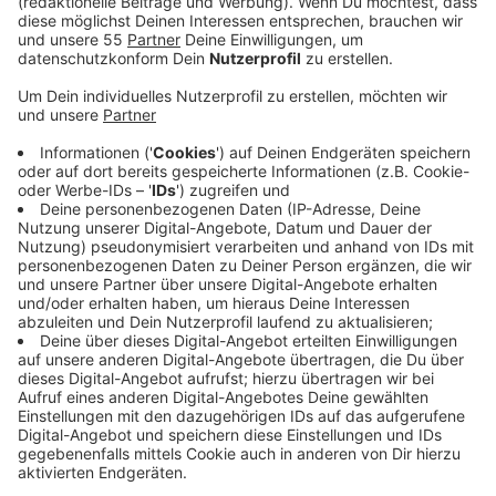
Anzeige
In den kommenden 3 Wochen geht es darum viele
alltägliche Wege klimafreundlich mit dem Fahrrad
zurückzulegen. Im vergangenen Jahr kamen so
kreisweit mehr als 1,5 Millionen Kilometer zusammen,
600.000 weniger als im Jahr zuvor.
Eine Teilnahme ist jederzeit möglich. Man kann sich
über die App registrieren oder über die Homepage
(siehe Links unten).
In unserem Nachbarkreis Wesel wurden beim
Stadtradeln in diesem Jahr wieder die Zwei-Millionen-
Marke geknackt. Der Klimaschutzwettbewerb ging
dort bereits am vergangenen Samstag zu Ende.
Nachmeldungen sind noch möglich.