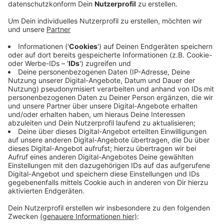
Veröffentlicht:
Freitag, 28.05.2021 14:57
Anzeige
Dementsprechend steigen auch die Preise für
Urlaubsreisen. Beliebte Reiseziele sind derzeit Länder
und Gebiete mit weniger strengen
Einreisebestimmungen, heißt es weiter. Dazu zählen
unter anderem die Balearen oder Griechenland. Auch
innerhalb von Deutschland wird viel gebucht.
Besonders gefragt sind pauschale Angebote. Im Fall
einer Reisewarnung ist es möglich, kostenlos von einer
Pauschalreise zurückzutreten.
Anzeige