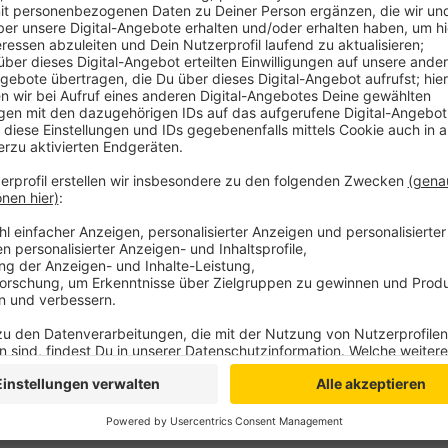
Das haben CDU und FDP mit ihrer Mehrheit jetzt im 
Programm ist vor allem unter den Bürgermeistern nich
Kreisumlage fürchten. Das Geld kommt derzeit aus 
ist für Unternehmer und Freiberufler gedacht, die durc
Schwierigkeiten geraten sind. Sie können bis zu 7.5
900 Anträge mit einem Gesamtvolumen von gut 3,56 M
Anzeige