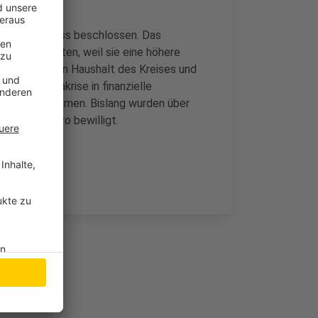
Kreisausschuss beschlossen. Das
t unumstritten, weil sie eine höhere
dem laufenden Haushalt des Kreises und
h die Coronakrise in finanzielle
00 Euro bekommen. Bislang wurden über
illionen Euro bewilligt.