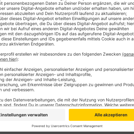
Anzeige
Der Wert der sogenannten Sieben-Tage-Inzidenz lieg
Bundesländer hatten sich auf einen Grenzwert von 5
oder kommunale Beschränkungen verhängt werden m
registrierte zuletzt 584 bestätigte Corona-Infekti
genesen und 16 befinden sich im Krankenhaus. Die 
neuen Virus hat sich auf 29 erhöht. Dabei handelt es
Vorerkankungen aus Emmerich. Aktuell befinden sich
Quarantäne.
Anzeige