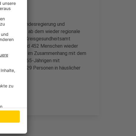
t bei 6,1. Bundesregierung und
0 festgelegt, ab dem wieder regionale
üssen. Das Kreisgesundheitsamt
onen. Davon sind 452 Menschen wieder
Zahl der Toten im Zusammenhang mit dem
 sich um eine 65-Jährigen mit
 insgesamt 329 Personen in häuslicher