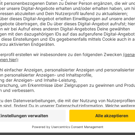
Es hagelte am vergangenen Freitag 49 Verwarngelder
Ordnungswidrigkeitsanzeige und fünf Fahrer müssen 
Trauriger Spitzenreiter war ein Fahrer, der mit 104 
war. Außerdem stellte die Polizei ein Fahrzeug sich
Fahrwerk vorgenommen worden waren. Damit war die 
Anzeige