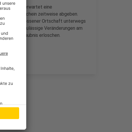
, 14 Fahrer erwartet eine
ihren Führerschein zeitweise abgeben.
km/h in geschlossener Ortschaft unterwegs
er, bei dem unzulässige Veränderungen am
Betriebserlaubnis erloschen.