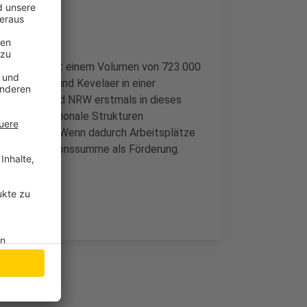
beschieden mit einem Volumen von 723.000
nen in Issum und Kevelaer in einer
urde vom Land NRW erstmals in dieses
 sollen regionale Strukturen
iert werden. Wenn dadurch Arbeitsplätze
iner Investitionssumme als Förderung.