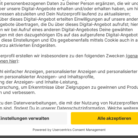
Anzeige
Von diesen Anträgen wurden bislang sechs positiv 
Euro, heißt es in einer Mitteilung. Darunter Investitio
Größenordnung von 200.000 Euro. Der Kreis Kleve w
Wirtschaftsförderungsprogramm aufgenommen. Damit
unterstützt und Unternehmen zu Investitionen motiv
geschaffen werden, erhalten sie bis zu 20 Prozent e
Anzeige