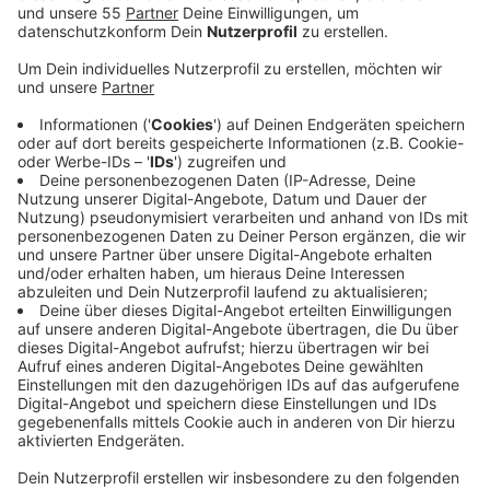
Kevelaer.
Veröffentlicht:
Freitag, 21.03.2025 06:24
Anzeige
Er war mit 133 km/h anstatt erlaubten 70
Stundenkilometer unterwegs. Ihn erwarten ein
Bußgeld von 480 Euro, 2 Punkte in Flensburg sowie
vier Wochen Fahrverbot. Darüber hinaus stoppte die
Polizei in Geldern-Kapellen den Fahrer eines deutlich
überladenen Klein-Transporters sowie einen
landwirtschaftlichen LKW, der viel zu schnell
unterwegs war, weil dessen Drosselung entfernt
worden war. In der Klever Oberstadt nahm die Polizei
dann noch die dortige Tuner- und Poserszene unter die
Lupe. Neben Tempo-Verstößen, Lärmbelästigung und
Verstößen gegen das Zulassungsrecht wurden auch