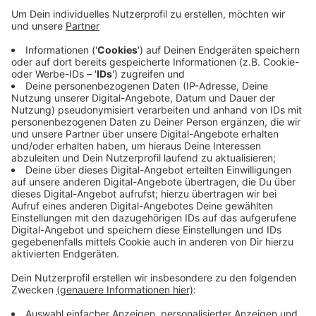
Anzeige
Die Osterfeuer müssen spätestens zehn Werktage vor
Ostern bei den Ordnungsämtern angezeigt werden. In
einigen Städten wie Rees oder Kalkar endet die
Anmeldefrist bereits am 1. April. Feuer, die
ausschließlich dazu dienen, Grünabfälle zu beseitigen,
werden in der Regel nicht genehmigt. Im Vordergrund
steht das österliche Brauchtum.
Anzeige