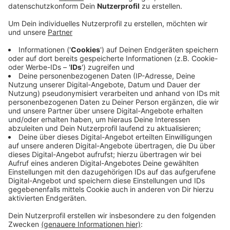
Veröffentlicht:
Mittwoch, 07.10.2020 14:16
Anzeige
Das zeigt eine Umfrage von Antenne Niederrhein.
Demnach sind beispielsweise in Kleve, Rees und Issum
bereits zahlreiche Anfragen eingegangen. Bislang
sehen viele Kommunen aber davon ab, ein Online-
Formular für die Anmeldung zur Verfügung zu stellen.
Stattdessen werden Einzelfälle am Telefon geprüft.
Nach der aktuellen Corona-Schutzverordnung müssen
private Feiern aus herausragendem Anlass drei
Werktage vorher angemeldet werden. Diese Regelung
gilt für Feiern ab 50 Personen im öffentlichen Raum.
Darunter fallen zum Beispiel Hochzeiten, Jubiläen oder
auch Geburtstage.
Anzeige