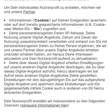
Anzeige
Der ursprünglich erwartete Ansturm sei voll und ganz
ausgeblieben, sagte Kreissprecherin Ruth Keuken
heute auf Anfrage von Antenne Niederrhein. Novavax
wird seit vergangenem Sonntag auch im Kreis Kleve
verimpft. Zum Start wurden in Emmerich insgesamt
103 Menschen geimpft; davon nur 28 mit Novavax.
Novavax gilt eigentlich als Alternative für diejenigen,
für die mRNA-Impftstoffe, wie die von Biontech und
Moderna, aus gesundheitlichen oder persönlichen
Gründen nicht in Frage kommen.
Anzeige