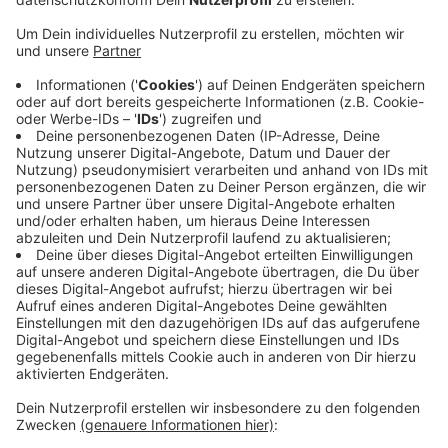
Anzeige
Diese Sonderimpftermine hatte der Kreis Kleve
angeboten, weil nach deutscher Einschätzung viele
Saisonkräfte nicht oder nicht ausreichend gegen das
Coronavirus geimpft sind. So hätten die bisherigen
Impfangebote in Goch und Straelen jeweils nur 26
Erntehellfer angelockt, heißt es auf Anfrage der NRZ
aus dem Kreishaus. Dies könne aber auch mit
parallelen Angeboten in den Kommunen zu tun haben,
sagte Kreissprecher Benedikt Giesbers der NRZ. Die
meisten der Impflinge kämen aus Polen und Rumänien.
Anzeige