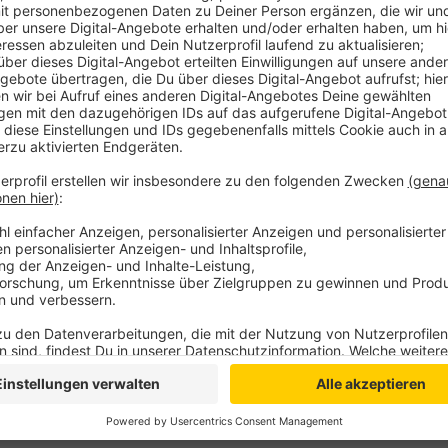
Das Angebot ist ausschließlich über die "Night-Move
bringt die jungen Menschen per Taxi oder Mietwag
und vor Feiertagen sicher nach Hause. Möglich wird
die Lockerungen im Zusammenhang mit der Coronavir
Weitere Informationen gibt es
hier
!
Anzeige