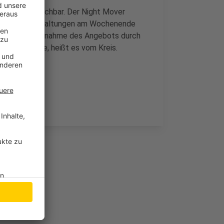
r 2.0"-App buchbar. Der Night Mover
en von Veranstaltungen am Wochenende
 die Wiederaufnahme des Angebots durch
us-Pandemie, heißt es vom Kreis.