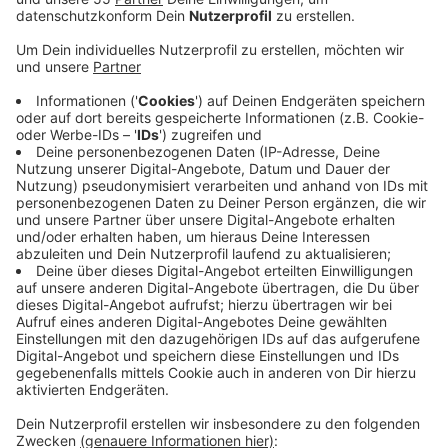
Anzeige
Da sich der Kreis Kleve aber nun in der Inzidenzstufe 1
der Corona-Schutzverordnung des Landes NRW
befindet, sind auch wieder vermehrt öffentliche
Abendveranstaltung im Kreisgebiet erlaubt. Das
Programm wiederaufzunehmen, um Jugendlichen und
jungen Erwachsenen nachts eine sichere Heimfahrt zu
ermöglichen, ergibt daher Sinn, so Landrätin Gorißen.
Die ersten Fahrten mit den teilnehmenden Taxi- und
Mietwagenunternehmen können damit wieder ab
kommenden Freitag, 18. Juni, stattfinden. Es gelten
die Bestimmungen der Corona-Schutzverordnung NRW
- aktuell eine Maskenpflicht in den Fahrzeugen.
Hier gibt es weitere Informationen!