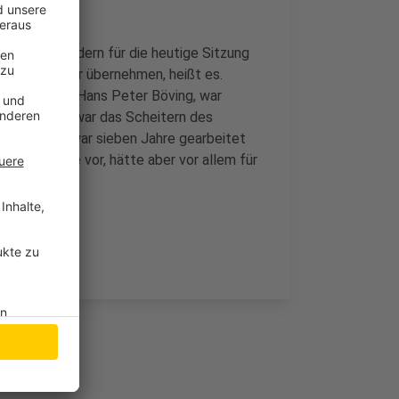
chussmitgliedern für die heutige Sitzung
Stellvertreter übernehmen, heißt es.
utzbeirates, Hans Peter Böving, war
Grund dafür, war das Scheitern des
n dem Plan war sieben Jahre gearbeitet
utzgebiete vor, hätte aber vor allem für