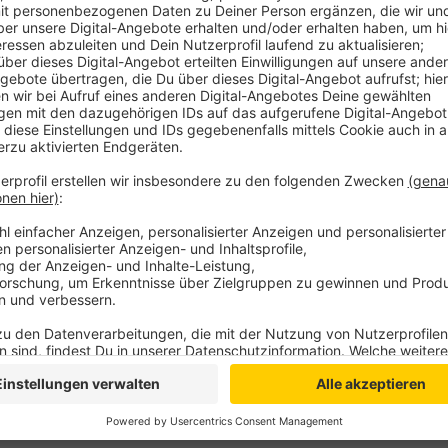
Das jedenfalls schlägt die Kreisverwaltung den Auss
vor. Für die verbleibenden zwei Sitzungen könne der 
Hintergrund: Der bisherige Vorsitzende des Natursch
Anfang April mit sofortiger Wirkung zurückgetreten. 
Landschaftsplanes 2 Emmerich-Kleve im Kreistag. A
worden. Er sah neue Naturschutz- und Landschaftssch
Landwirte erhebliche Folgen gehabt.
Anzeige