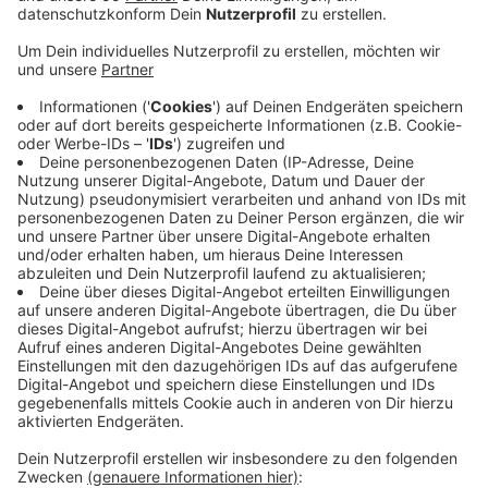
Anzeige
Demnach waren es rund zweitausend Tonnen mehr als
im Vorjahr; insgesamt über 64 Tausend Tonnen. Pro
Person fielen im Schnitt knapp zweihundert Kilogramm
Rest und Sperrmüll zusammen an. Das liege noch unter
dem Landesdurchschnitt, doch die Müllvermeidung
bleibe ein Ziel, so die KKA. Beim Bioabfall blieb die
Menge stabil, enthält aber weiterhin zu viele
Störstoffe wie Plastik. Weniger gesammelt wurde
Papier und Karton. Leicht zugenommen haben Altglas,
Verpackungen und Elektrogeräte. Die Abfallwirtschaft
ruft dazu auf, besser zu trennen und Müll zu
vermeiden.
Hier gibt es weitere Informationen!
Anzeige