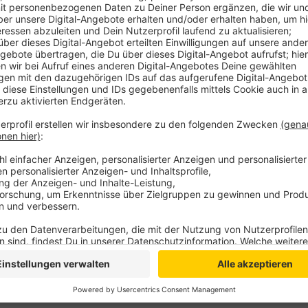
Anzeige
Auch der Fachkräftemangel war Thema. Dabei ging es
Möglichkeiten, Personal aus dem Ausland zu gewinnen
Initiative des Kreistags zurück und wurde vom ALP Ins
Abstimmung für die Pflege der Zukunft.
Anzeige