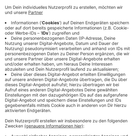
Veröffentlicht:
Donnerstag, 17.06.2021 16:53
Anzeige
In der Corona-Pandemie sei deutlich geworden, wie
sehr es auf die Ernährungsindustrie ankommt. Damit
Supermarktregale voll blieben, würden die
Beschäftigten in vielen Betrieben Überstunden und
Sonderschichten machen, heißt es. Nach Angaben der
Arbeitsagentur beschäftigt die Lebensmittelindustrie
im Kreis Kleve rund 4.500 Menschen in 99 Betrieben.
Anzeige