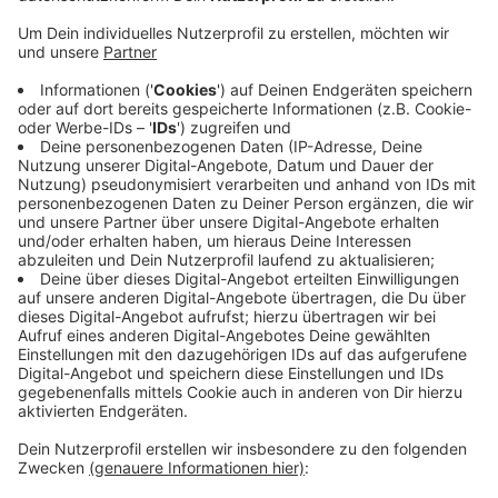
Anzeige
Derzeit seien die Inzidenzzahlen im Kreis auf einem
sehr niedrigen Niveau. Die Entwicklung in den
Niederlanden zeige, wie schnell sich das ändern kann.
Hier sei die Inzidenz binnen zwei Wochen auf 343
angestiegen. Die Impfung sei neben den Abstands-
und Hygienemaßnahmen das wirksamste Mittel, um
die Verbreitung des Corona-Virus zu verlangsamen.
Impfstoff stehe endlich in ausreichender Menge zur
Verfügung, so Gorißen abschließend.
Anzeige