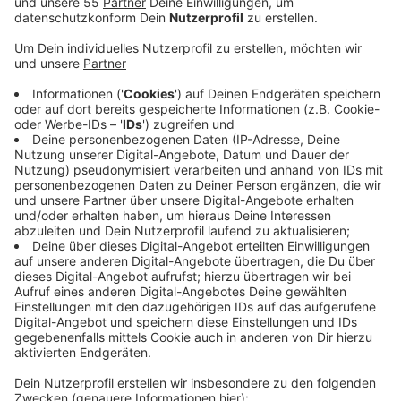
Anzeige
In dem Brief hatten die Kandidaten dem Kreis
Versäumnisse bei der Klimaschutzpolitik vorgeworfen
und gefordert, die ausgeschriebenen Stellen der
Klimaschutzmanager endlich zu besetzen. Gorißen
nennt das reines Wahlkampfgetöse. Richtig sei, dass
der Kreistag beschlossen habe, zwei Stellen für das
Klimamanagement einzurichten. Dafür konnten
Fördermittel beantragt werden. Der Arbeitsmarkt sei
aber leergefegt. Daher habe sich die Kreisverwaltung
entschieden, die zwei Stellen auf drei Mitarbeiter zu
verteilen, so Gorißen. Außerdem verwies die Landrätin
auf zahlreiche Klimaprojekte, die bereits verwirklicht
wurden. So werden 48,8 Prozent des Strombedarfs im
Kreisgebiet aus erneuerbaren Energien erzeugt.