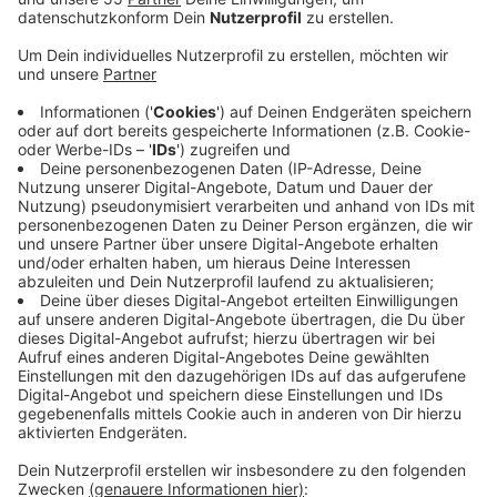
das Land zwei Millionen Euro zur Verfügung,
wovon der Kreis Kleve wiederum 39.000 Euro
bekommt.
Veröffentlicht:
Montag, 05.05.2025 07:23
Anzeige
Das Schwerpunktthema des Förderprogramms lautet
diesmal "Engagiert in die Zukunft - junges Engagement
fördern und neue Projekte gestalten". Gefördert
werde beispielsweise die Einrichtung eines neuen
Angebots im Sportverein oder die Gründung einer
Initiative zur Neugestaltung des Gruppenraums im
Jugendtreff, heißt es aus dem Kreishaus.
Hier gibt es weitere Informationen!