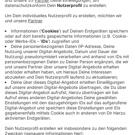
Veröffentlicht:
Montag, 21.03.2022 10:25
Anzeige
Mit dem Blick von oben können Felder abgeflogen und
kontrolliert werden, ob sich Rehkitze im hohen Gras
verstecken bzw. von ihrer Rehwild-Mutter abgelegt
wurden. Die Experten der Kreisjägerschaft Kleve
bergen ein gefundenes Kitz dann fachmännisch und
legen es an den Rand von zu mähenden Flächen ab. Ein
Beobachter vor Ort kann sich dann noch versichern,
dass das Kitz von seiner Mutter wieder "abgeholt"
wird. Im vergangenen Jahr konnten dadurch rund 100
Rehkitze gerettet werden. Über ein Formular können
Landwirte ihre zu mähenden Flächen vorher anmelden.
Weitere Informationen erhalten Sie hier!