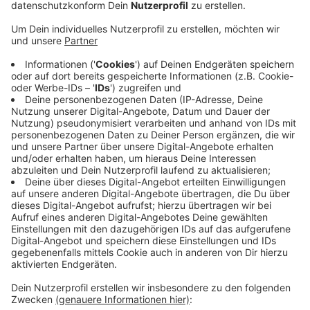
Alter. Die Mitarbeiter vermitteln Ansprechpartner,
klären die individuelle Bedarfssituation und
informieren zu verschiedenen Möglichkeiten, um
die Versorgung sicherzustellen. Das Angebot
richtet sich an Menschen mit Hilfebedarf und/oder
an deren Angehörige. Sie sollen damit
selbstbestimmt die Wahl für das beste Angebot
für die persönliche Lebenssituation treffen. Ziel
sei es, durch passende Hilfestellung einen
möglichst langen Verbleib in der gewohnten
Umgebung zu ermöglichen.
Hier
gibt es weitere Informationen
Veröffentlicht:
Donnerstag, 27.10.2022 13:44
Anzeige