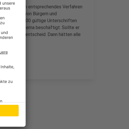
t jedenfalls ein entsprechendes Verfahren
ndes Bündnis von Bürgern und
n jetzt 12.000 gültige Unterschriften
it diesem Thema beschäftigt. Sollte er
inem Bürgerentscheid. Dann hätten alle
te Wort.