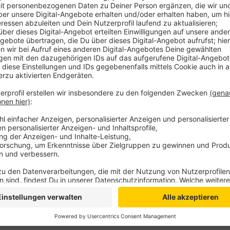
Die „Initiative Internationalpark Reichswald“ bereite
vor. Dabei handelt es sich um ein grenzüberschreite
Naturschutzverbänden. Für ein Bürgerbegehren müsse
gesammelt werden, damit sich der Kreistag erneut m
wieder gegen eine Bewerbung stimmen, käme es zu e
wahlberechtigten Menschen im Kreis Kleve das letz
Anzeige