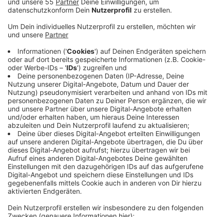
Veröffentlicht:
Dienstag, 12.11.2019 12:47
Anzeige
Zusätzlich ist aber die persönliche Anmeldung in den
Wunschkindergärten auch weiterhin unbedingt
erforderlich, so die Kreisverwaltung. Bei der
Anmeldung im KITA-ONLINE-Portal sollen Eltern auch
direkt den Zweit- und Drittwunschkindergarten
angeben. Die Kreisverwaltung wird den Eltern dies
dann per E-Mail oder Post bestätigen. Die Anmeldung
sollte spätestens bis zum 08. Dezember über die
Bühne gegangen sein, damit sie bei der Planung für das
nächste Kindergartenjahr berücksichtigt werden kann.
Hier erfahren Sie weitere Einzelheiten!