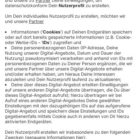
Letztmalig konnte dieses Angebot gestern in
Anspruch genommen werden. Mit Hilfe der
Videosprechstunde sollten die Praxen der Kinderärzte
sowie die ambulanten Notdienstpraxen in unserer
Region entlastet werden. Demnach wurden seit dem
2. Dezember letzten Jahres mehr als 1.800
Sprechstunden per Video durchgeführt. Fast der
Hälfte der Anrufenden hätte abschließend geholfen
werden können, ein Viertel sei auf die regulären
Öffnungszeiten der niedergelassenen Ärzte verwiesen
und nur 14 Prozent zum Besuch einer
Kindernotdienstpraxis geraten worden. Aktuell werde
ein dauerhaftes Angebot und eine Ausweitung auf
andere Bereiche der Akut- und Notfallversorgung
geprüft, heißt es von der Kassenärztlichen
Vereinigung.