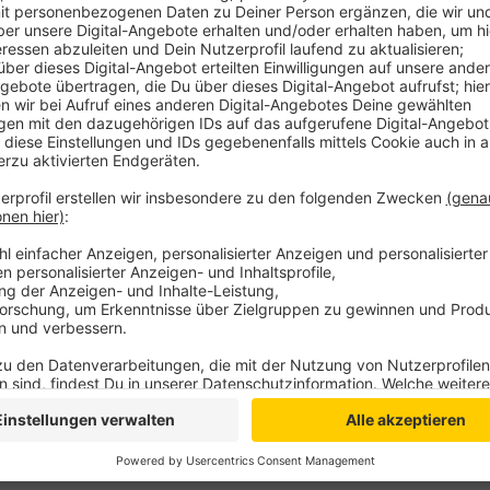
Anzeige
Dazu hat das Land NRW ein Online-Formular eingerich
wird. Befreit von der Impfpflicht sind Menschen, die
impfen lassen können. Dies muss durch ein Attest 
Hier gibt es weitere Informationen!
Anzeige