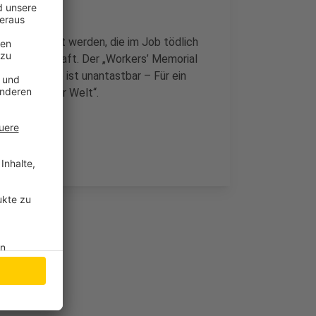
chen gedacht werden, die im Job tödlich
ie Gewerkschaft. Der „Workers’ Memorial
nschenwürde ist unantastbar – Für ein
berall auf der Welt“.