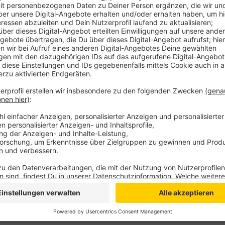
Um 12 Uhr soll die Arbeit ruhen und denjenigen Mens
verunglückt oder berufsunfähig geworden sind, so d
Day“ steht in diesem Jahr unter dem Motto: „Die Me
Recht auf Unversehrtheit bei der Arbeit für alle und ü
Anzeige