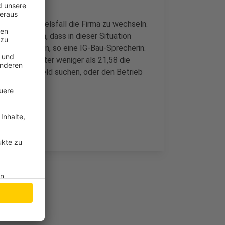
uf, im Zweifelsfall die Firma zu wechseln.
e nicht sein, dass in dieser Situation
racht würden, so eine IG-Bau-Sprecherin.
lbaufacharbeiter weniger als 21,58 die
f für mehr Geld suchen, oder den Betrieb