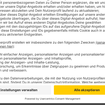
Die Gewerkschaft ruft die Bauarbeiter deshalb dazu a
Die Betriebe suchten händeringend Fachleute. Es könn
viele Beschäftigte um einen angemessenen Lohn geb
Jeder, der mit einer 3-jährigen Ausbildung als Spezia
Stunde verdiene, sollte ein Gespräch mit seinem Che
wechseln.
Anzeige