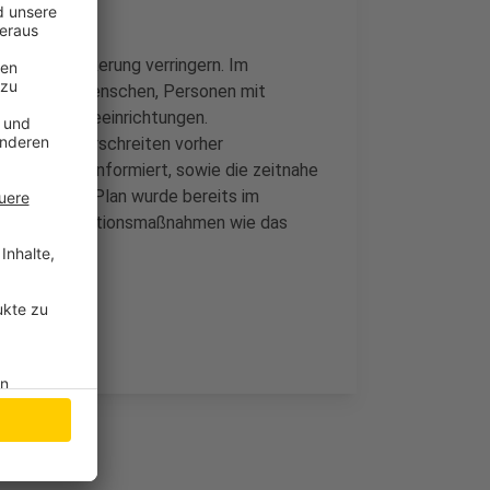
für die Bevölkerung verringern. Im
wie ältere Menschen, Personen mit
er von Pflegeeinrichtungen.
das bei Überschreiten vorher
e Akteure informiert, sowie die zeitnahe
unen. Der Plan wurde bereits im
ehende Präventionsmaßnahmen wie das