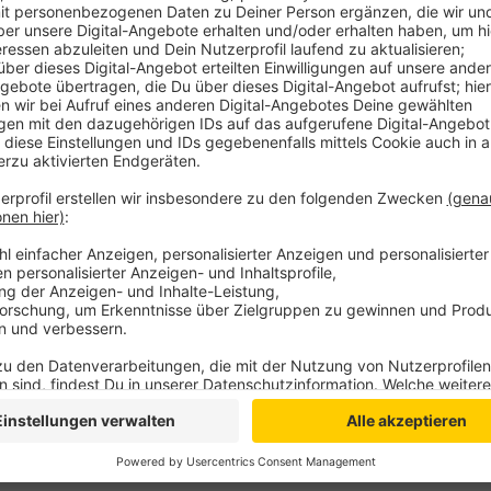
Er zielt darauf ab, hitzebedingte Gesundheitsrisiken 
Mittelpunkt stehen besonders gefährdete Gruppen 
chronischen Erkrankungen, Kleinkinder sowie Bewohn
Kernbestandteile sind demnach ein Frühwarnsystem, 
festgelegter Temperaturgrenzen automatisch wichtig
Umsetzung lokaler Schutzmaßnahmen durch die Komm
Frühjahr 2023 entwickelt und ergänzt bereits best
2021 veröffentlichte Merkblatt mit „Hitzetipps“.
Anzeige