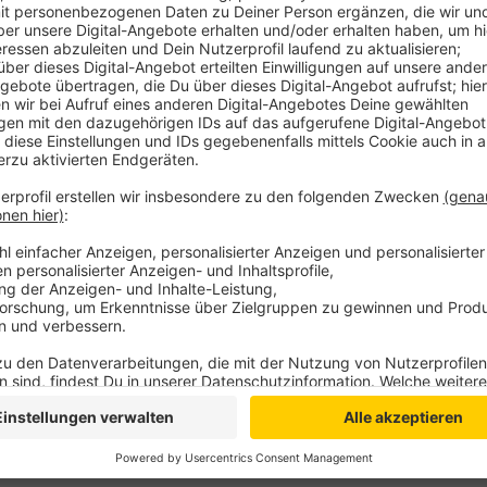
geringfügig weniger Angriffe als 2018. Dass diese En
Schankweiler, der Sprecher der Polizei im Kreis Kleve
Antenne Niederrhein sprach er von völlig neuen Dimen
annehmen. Und auch bundesweit zeigt sich: Die Gewa
es fast 3.000 Fälle mehr als noch im Vorjahr.
Anzeige