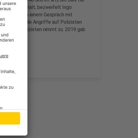
twicklung anhält, bezweifelt Ingo
 allerdings. In einem Gespräch mit
sionen, die die Angriffe auf Polizisten
lt gegen Polizisten nimmt zu. 2019 gab