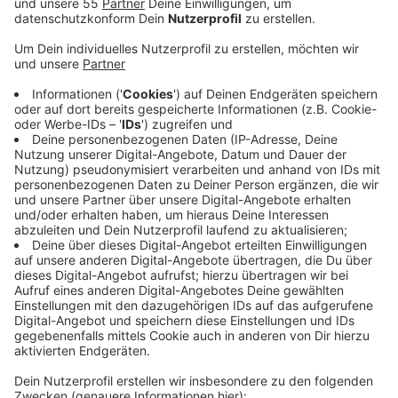
Anzeige
Die drei Indexfälle stehen nach Angaben des
Gesundheitsamtes in direktem Zusammenhang. Die
Betroffenen befinden sich bereits seit dem 3. Mai
Quarantäne. Gleiches gelte für die Haushaltskontakte
und die engen Kontaktpersonen. Das Mutations-
Testergebnis wurde dem Kreis Kleve nach eigenen
Angaben erst jetzt durch das untersuchende Labor
mitgeteilt. Die Kontaktpersonen werden darüber
informiert und erneut getestet. Darüber hinaus hat es
entsprechende Kontakte in die Liebfrauenschule, den
Kindergarten St. Raphael sowie die Gesamtschule in
Geldern gegeben. Hier sollen zeitnah grosszügige
Testungen stattfinden.
Hier gibt es weitere Informationen