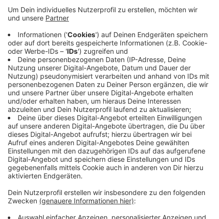
Anzeige
Von den insgesamt 12.695 Betroffenen sind gut 9.430
erwerbsfähig und der Rest Kinder. Darüber hinaus
konnten zuletzt 165 Langzeitarbeitslose in eine
sozialversicherungspflichtige Arbeit vermittelt
werden. Weitere 73 arbeiten in einem Minijob. Damit
liegt die Zahl der Vermittlungen in etwa auf
Vorjahresniveau, heißt es aus dem Klever Kreishaus.
Anzeige