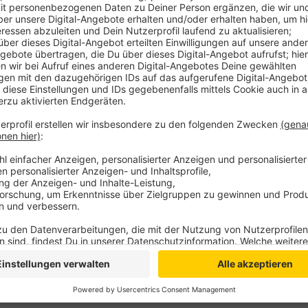
Anzeige
Seit Herbst haben sich im Kreis Kleve etwas weniger
die Zahl der angebotenen Ausbildungsstellen ist zu
freie Plätze in vielen Berufen – etwa im Einzelhandel
Anzeige