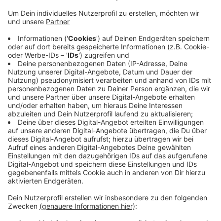
Veröffentlicht:
Mittwoch, 20.08.2025 17:19
Anzeige
Das sind etwa 20 Kinder mehr als im Vorjahr. Im
Verhältnis zur Einwohnerzahl gibt es die meisten
Einschulungen in Emmerich mit rund 360 Kindern, am
wenigsten in Rheurdt mit etwa 50 Kindern. Fast jedes
zehnte Kind beginnt an einer Förderschule im
Kreisgebiet. Und die Stadt Kleve hat mit rund 470
Einschulungen, absolut gesehen, die meisten
Erstklässler.
Anzeige