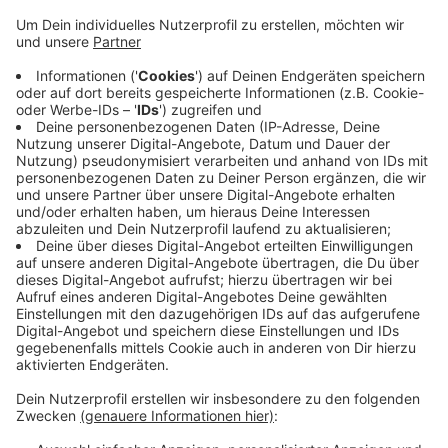
Anzeige
Wie die Polizei jetzt bekannt gab, resultieren die
Maßnahmen aus diversen Strafanzeigen von
Geldinstituten sowie der Bezirksregierung Düsseldorf.
Der Vorwurf lautet "Subventionsbetrugs". Die
Beschuldigten sollen mit unwahren Angaben Corona-
Soforthilfen beantragt und entsprechende Zahlungen
erschlichen haben. Weitere Informationen sollen im
Laufe des Tages Folgen.
Anzeige