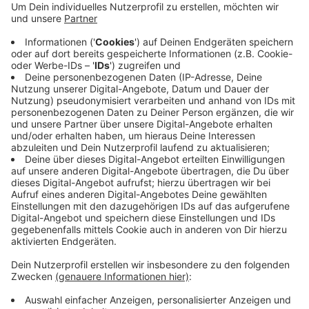
Unter den neuinfizierten Menschen befindet sich kein
Zeitarbeiter. Die Zahl der aktuell infizierten Menschen
liegt bei 37. Der Kreis geht aber weiterhin von einer
nicht einschätzbaren Dunkelziffer aus. Insgesamt
liegen dem Kreisgesundheitsamt seit Ausbruch der
Pandemie 801 bestätigte Corona-Infektionen vor. Von
diesen 801 Fällen sind 726 Menschen genesen; 37 sind
verstorben.
Anzeige
Anzeige