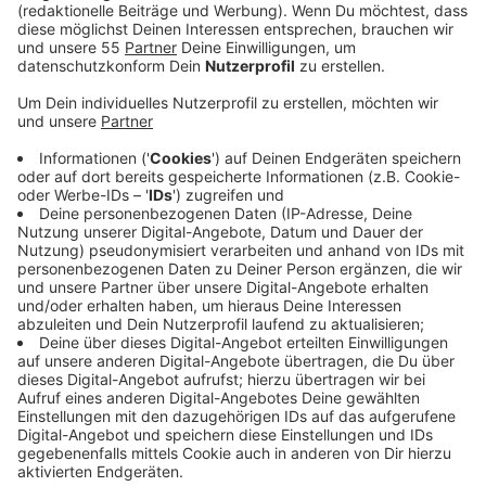
neue Angebot richte sich an Bürger und
Planungsbüros, aber auch an Mitarbeiter im
öffentlichen Dienst, so die Kreisverwaltung.
Veröffentlicht:
Donnerstag, 03.04.2025 15:14
Anzeige
Auf der Internetseite seien Landes- und Kommunal-
Daten aufbereitet, um einen aktuellen Überblick für
die einzelnen Städte und Gemeinden zu bieten. Die
Daten würden kontinuierlich ergänzt und
fortgeschrieben. In einer Übersicht werde außerdem
eine Auswertung des Ausbaus von Photovoltaik pro
Kommune dargestellt. Ergänzend stehe auch ein
Geoportal speziell zum Thema „erneuerbare Energien“
bereit. Hier seien beispielsweise Potenziale pro
Kommune zum Ausbau für Dachphotovoltaik