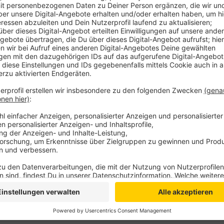
waren es noch 3,5. Allerdings unterliegt der 7-Tage-
Schwankungen. Deutlich unter der Marke von 5 liegen
Borken (3,2) und Viersen (4,0). Die Zahl der Mensche
Virus im Krankenhaus liegen oder sich in häuslicher 
vor vergleichsweise niedrig.
Anzeige