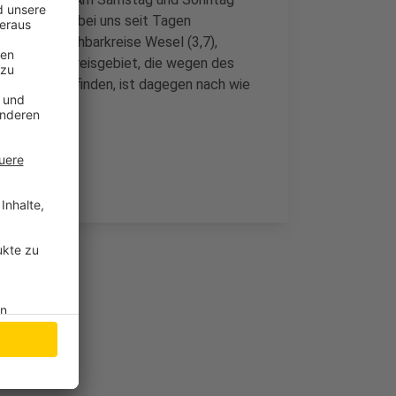
Inzidenzwert bei uns seit Tagen
 unsere Nachbarkreise Wesel (3,7),
n im Klever Kreisgebiet, die wegen des
Quarantäne befinden, ist dagegen nach wie