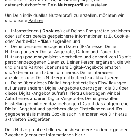
Anzeige
Darauf macht die Wirtschaftsförderung Kreis Kleve
aufmerksam. Demnach stehen auch in diesem Jahr
nicht nur die sportliche Bewegung, sondern vor allem
der Erlebnischarakter im Mittelpunkt. Die Teilnehmer
erwartet ein abwechslungsreiches Programm mit
insgesamt 29 Routen auf deutscher und
niederländischer Seite. Neu ist in diesem Jahr ein
Fotowettbewerb, bei dem die Radler ihre schönsten
Impressionen vom Raderlebnistag festhalten und
einreichen können. Als Hauptpreis winkt die
NiederrheinCard mit einer Gültigkeit von einem Jahr.
www.raderlebnistag-niederrhein.de