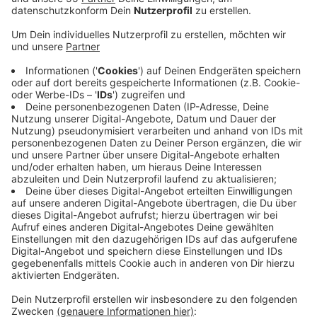
Veröffentlicht:
Dienstag, 06.08.2024 06:22
Anzeige
Mit 1,64 Millionen Euro wird die Erneuerung der
K33 sowie der Neubau von Radwegen von
Winnekendonk bis Wetten gefördert. In Kranenburg
werden die Erneuerung der Frasselter Straße und der
Schottheider Straße mit 470.000 Euro und die
Erneuerung der Gocher Straße sowie des
Treppkesweg in Kranenburg-Frasselt mit 650.000 Euro
bezuschusst. Landesweit fließen nach Angaben des
Kreis Klever Grünen-Abgeordneten Volkhard Wille
damit mehr als 129 Millionen Euro vor allem in die
Verkehrssicherheit insbesondere für den Fuß- und
Radverkehr.